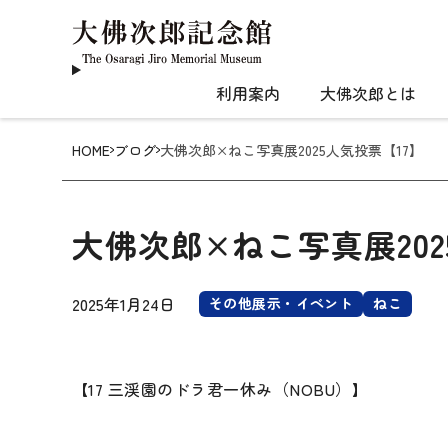
利用案内
大佛次郎とは
HOME
ブログ
大佛次郎×ねこ写真展2025人気投票【17】
大佛次郎×ねこ写真展202
2025年1月24日
その他展示・イベント
ねこ
【17 三渓園のドラ君一休み（NOBU）】