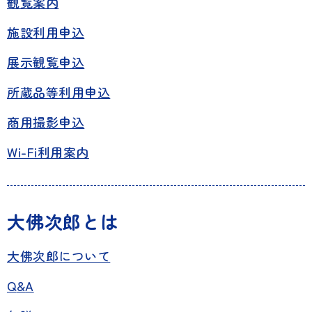
観覧案内
施設利用申込
展示観覧申込
所蔵品等利用申込
商用撮影申込
Wi-Fi利用案内
大佛次郎とは
大佛次郎について
Q
&
A