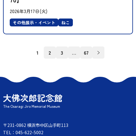
2026年3月17日(火)
その他展示・イベント
ねこ
投
1
2
3
…
67
稿
ナ
ビ
ゲ
ー
シ
ョ
ン
大佛次郎記念館
The Osaragi Jiro Memorial Museum
〒231-0862 横浜市中区山手町113
TEL：045-622-5002