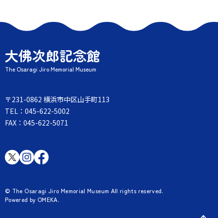
ビ
ゲ
ー
シ
ョ
ン
大佛次郎記念館
The Osaragi Jiro Memorial Museum
〒231-0862 横浜市中区山手町113
TEL：045-622-5002
FAX：045-622-5071
© The Osaragi Jiro Memorial Museum All rights reserved.
Powered by OMEKA.