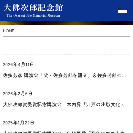
HOME
2026年4月11日
佐多芳彦 講演会「父・佐多芳郎を語る」＆佐多芳郎≪浮舟≫特別公開
2026年2月6日
大佛次郎賞受賞記念講演会 木内昇「江戸の出版文化～京伝、馬琴、牧之(ぼくし)と版元の人々～」
2025年1月22日