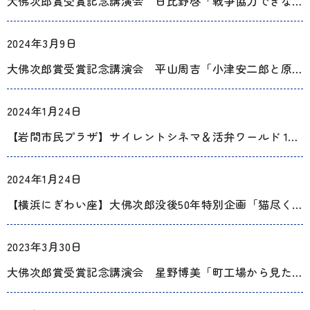
大佛次郎賞受賞記念講演会 日比野啓「戦争協力できなかった演劇人――曾我廼家五郎(そがのやごろう)と長谷川伸」
2024年3月9日
大佛次郎賞受賞記念講演会 平山周吉「小津安二郎と原節子の〝絆〟」
2024年1月24日
【岩間市民プラザ】サイレントシネマ＆活弁ワールド 14【大佛次郎没後50年記念連携事業】
2024年1月24日
【横浜にぎわい座】大佛次郎没後50年特別企画「猫尽くし再び 名作落語の夕べ」
2023年3月30日
大佛次郎賞受賞記念講演会 星野博美「町工場から見た戦争の日常」