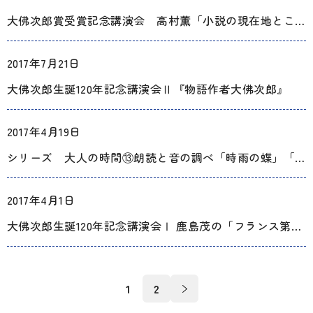
大佛次郎賞受賞記念講演会 高村薫「小説の現在地とこれから」
2017年7月21日
大佛次郎生誕120年記念講演会Ⅱ『物語作者大佛次郎』
2017年4月19日
シリーズ 大人の時間⑬朗読と音の調べ「時雨の蝶」「離合」【岩間市民プラザ】
2017年4月1日
大佛次郎生誕120年記念講演会Ⅰ 鹿島茂の「フランス第三共和政と大佛次郎」
投
1
2
稿
ナ