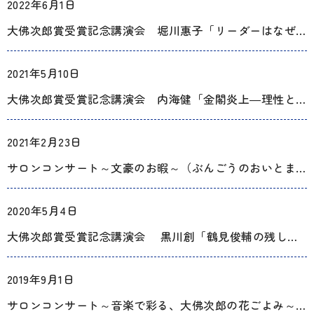
2022年6月1日
大佛次郎賞受賞記念講演会 堀川惠子「リーダーはなぜ罷免されたのか～ 浜っ子中将”田尻昌次の足跡」
2021年5月10日
大佛次郎賞受賞記念講演会 内海健「金閣炎上―理性と狂気の出会い」
2021年2月23日
サロンコンサート～文豪のお暇～（ぶんごうのおいとま）
2020年5月4日
大佛次郎賞受賞記念講演会 黒川創「鶴見俊輔の残したもの」
2019年9月1日
サロンコンサート～音楽で彩る、大佛次郎の花ごよみ～上野由恵（フルート）