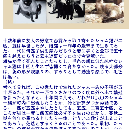
十数年前に友人の好意で西貢から取り寄せたシャム猫が二
匹、雄は早世したが、雌猫は一昨年の歳末まで生きてゐ
た。一代に何匹子供を産んだらうと妻に尋くと全部で五十
匹を越えたらうと云ふ返事だったので今更驚いた。
雄猫が早く死んだことだったし、毛色の親に似た純粋なシ
ャム猫は十匹と生れず皆弱くて育たなかった。残る大部分
は、躯の形が親譲りの、すらりとして勁捷な感じで、毛色
は黒い。
（略）
考へて見れば、この家だけで生れたシャム一族の子孫が五
十匹ゐた。それが一匹づゝさかりのつく度に外へ出て繁殖
を計ったとなると、十年間に凡そ、どれだけ沢山のシャム
一族が町内に出現したことか、殆ど計算がつかぬ話であ
る。一匹が五匹ふやしたとしても、五五、二百五十匹、と
ころが猫は一度に四五匹は必ず子を生むのだから、春秋二
期を何年か重ねるとしたら一体、どういふ数字が出ること
であらう。茫然とするくらゐのことであった。最初、たっ
た二匹の猫が西貢から海を渡って来ただけのことが、かう