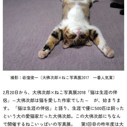
撮影：岩窪俊一（大佛次郎×ねこ写真展2017 一番人気賞）
2月20日から、大佛次郎×ねこ写真展2018「猫は生涯の伴
侶」～大佛次郎は猫を愛した作家でした～ が、始まりま
す。 「猫は生涯の伴侶」と語り、生涯で優に500匹は飼った
という大の愛猫家だった大佛次郎。この大佛次郎にちなん
で開催するねこいっぱいの写真展。 第1回目の昨年度は大