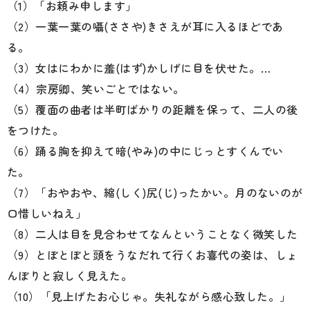
（1）「お頼み申します」
（2）一葉一葉の囁(ささや)きさえが耳に入るほどであ
る。
（3）女はにわかに羞(はず)かしげに目を伏せた。
…
（4）宗房卿、笑いごとではない。
（5）覆面の曲者は半町ばかりの距離を保って、二人の後
をつけた。
（6）踊る胸を抑えて暗(やみ)の中にじっとすくんでい
た。
（7）「おやおや、縮(しく)尻(じ)ったかい。月のないのが
口惜しいねえ」
（8）二人は目を見合わせてなんということなく微笑した
（9）とぼとぼと頭をうなだれて行くお喜代の姿は、しょ
んぼりと寂しく見えた。
（10）「見上げたお心じゃ。失礼ながら感心致した。」