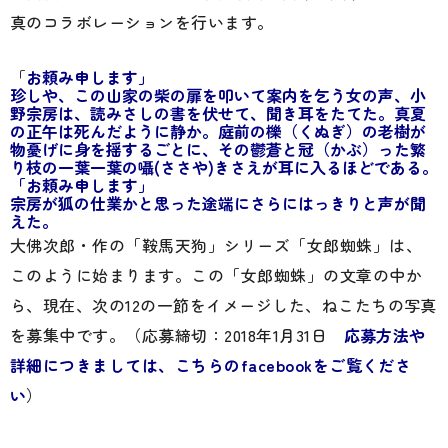
真のコラボレーションを行います。
「
お頼み申します」
珍しや、この山家の柴の扉を叩いて案内を乞う女の声、小
野宗房は、読みさしの書を伏せて、聞き耳をたてた。真夏
の正午は死んだように静か。庭前の櫟（くぬぎ）の老樹が
物憂げに身を揺するごとに、その鬱蒼と冠（かぶ）った繁
り枝の一葉一葉の囁(ささや)きさえが耳に入るほどである。
「お頼み申します」
宗房が狐の仕業かと思った途端にさらにはっきりと声が聞
えた。
大佛次郎・作の「鞍馬天狗」シリーズ「女郎蜘蛛」は、
このように始まります。この「女郎蜘蛛」の文章の中か
ら、現在、次の12の一節をイメージした、ねこたちの写真
を募集中です。（応募締切：2018年1月31日
応募方法や
詳細につきましては、こちらのfacebookをご覧くださ
い
）