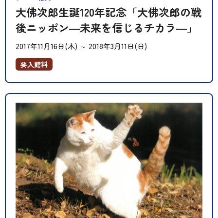
大佛次郎生誕120年記念「大佛次郎の戦
後ニッポン―未来を信じるチカラ―」
2017年11月16日(木)
～
2018年3月11日(日)
要入館料