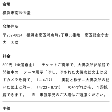
会場
横浜市南公会堂
会場住所
〒232-0024 横浜市南区浦舟町2丁目33番地 南区総合庁舎
内 ３階
料金
800円（全席自由） チケットご提示で、大佛次郎記念館で
開催中の テーマ展示「写し、写された大佛次郎文士は必
ずカメラを持て」（～4/17） 「実朝と桜子～大佛次郎の紡
いだ武士と雅～」（4/23～8/21） のいずれかを、１回観
覧できます。 ※ 未就学児のご入場はご遠慮ください。
主催