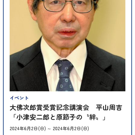
イベント
大佛次郎賞受賞記念講演会 平山周吉
「小津安二郎と原節子の〝絆〟」
2024年6月2日(日)
～
2024年6月2日(日)