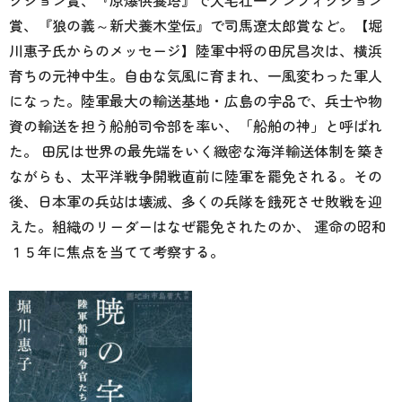
賞、『狼の義～新犬養木堂伝』で司馬遼太郎賞など。【堀
川惠子氏からのメッセージ】陸軍中将の田尻昌次は、横浜
育ちの元神中生。自由な気風に育まれ、一風変わった軍人
になった。陸軍最大の輸送基地・広島の宇品で、兵士や物
資の輸送を担う船舶司令部を率い、「船舶の神」と呼ばれ
た。 田尻は世界の最先端をいく緻密な海洋輸送体制を築き
ながらも、太平洋戦争開戦直前に陸軍を罷免される。その
後、日本軍の兵站は壊滅、多くの兵隊を餓死させ敗戦を迎
えた。組織のリーダーはなぜ罷免されたのか、 運命の昭和
１５年に焦点を当てて考察する。