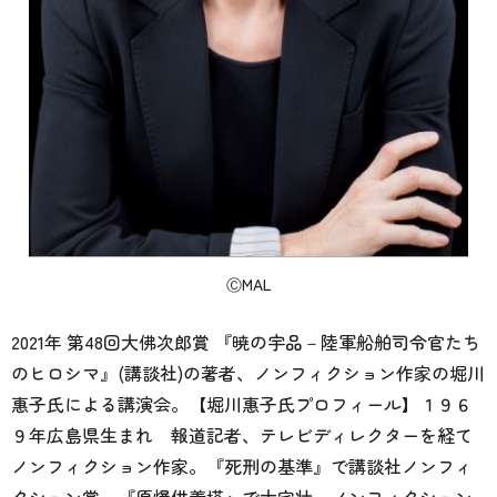
ⒸMAL
2021年 第48回大佛次郎賞 『暁の宇品－陸軍船舶司令官たち
のヒロシマ』(講談社)の著者、ノンフィクション作家の堀川
惠子氏による講演会。【堀川惠子氏プロフィール】１９６
９年広島県生まれ 報道記者、テレビディレクターを経て
ノンフィクション作家。『死刑の基準』で講談社ノンフィ
クション賞、『原爆供養塔』で大宅壮一ノンフィクション