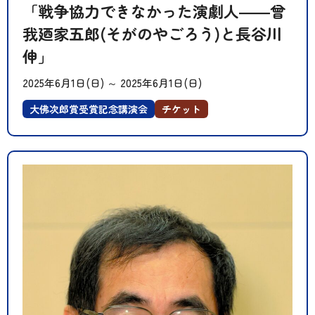
「戦争協力できなかった演劇人――曾
我廼家五郎(そがのやごろう)と長谷川
伸」
2025年6月1日(日)
～
2025年6月1日(日)
大佛次郎賞受賞記念講演会
チケット