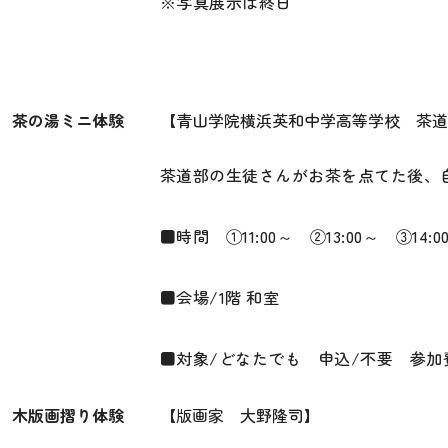
※写真展示は終日
茶の湯ミニ体験
【青山学院横浜英和中学高等学校 茶道
茶道部の生徒さんがお茶を点てた後、
■時間 ①11:00～ ②13:00～ ③14:
■会場/1階 和室
■対象/どなたでも 申込/不要 参加費
木版画摺り体験
【版画家 大野隆司】