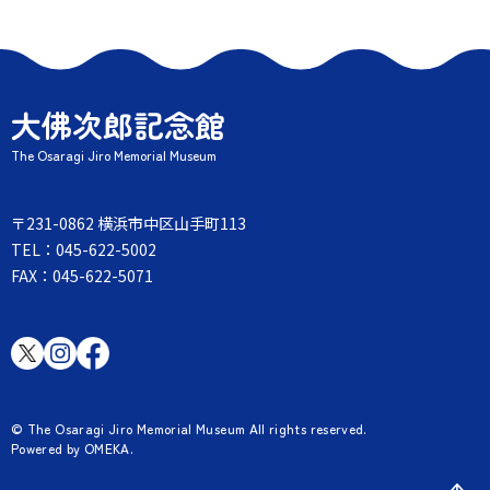
ビ
ゲ
ー
シ
ョ
ン
大佛次郎記念館
The Osaragi Jiro Memorial Museum
〒231-0862 横浜市中区山手町113
TEL：045-622-5002
FAX：045-622-5071
© The Osaragi Jiro Memorial Museum All rights reserved.
Powered by OMEKA.