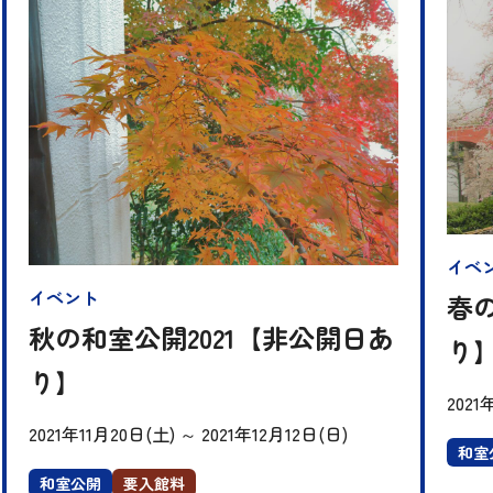
イベ
イベント
春の
秋の和室公開2021【非公開日あ
り
り】
2021
2021年11月20日(土)
～
2021年12月12日(日)
和室
和室公開
要入館料