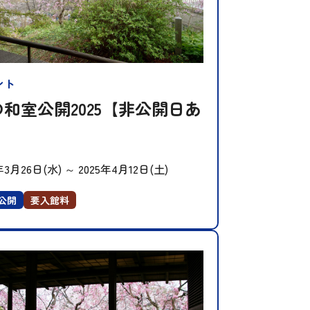
ント
和室公開2025【非公開日あ
】
年3月26日(水)
～
2025年4月12日(土)
公開
要入館料